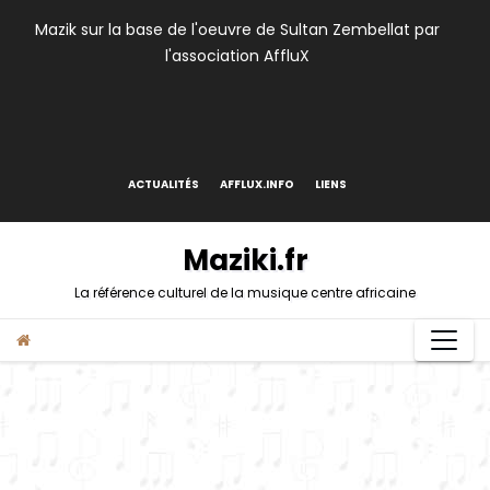
Skip
Mazik sur la base de l'oeuvre de Sultan Zembellat par
to
l'association AffluX
content
ACTUALITÉS
AFFLUX.INFO
LIENS
Maziki.fr
La référence culturel de la musique centre africaine