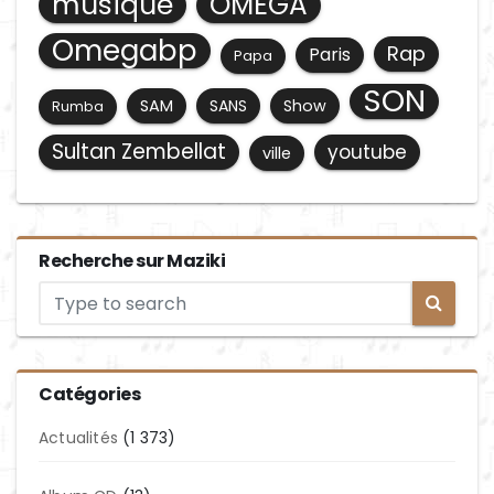
musique
OMEGA
Omegabp
Rap
Paris
Papa
SON
SAM
SANS
Show
Rumba
Sultan Zembellat
youtube
ville
Recherche sur Maziki
Catégories
Actualités
(1 373)