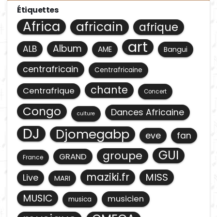
Étiquettes
Africa
africain
afrique
art
Album
ALB
AME
Bangui
centrafricain
Centrafricaine
chante
Centrafrique
Concert
Congo
Dances Africaine
culture
DJ
Djomegabp
eve
fan
GUI
groupe
GRAND
France
maziki.fr
MISS
Live
MARI
MUSIC
musicien
musica