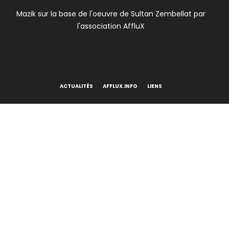
Skip
Mazik sur la base de l'oeuvre de Sultan Zembellat par
to
l'association AffluX
content
ACTUALITÉS
AFFLUX.INFO
LIENS