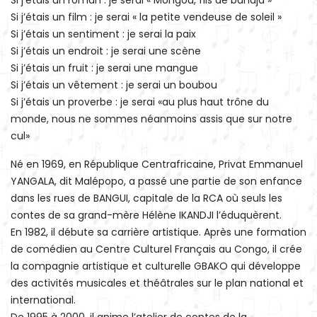
Si j’étais un roman : je serai « Mongou, fils de bandja »
Si j’étais un film : je serai « la petite vendeuse de soleil »
Si j’étais un sentiment : je serai la paix
Si j’étais un endroit : je serai une scène
Si j’étais un fruit : je serai une mangue
Si j’étais un vêtement : je serai un boubou
Si j’étais un proverbe : je serai «au plus haut trône du
monde, nous ne sommes néanmoins assis que sur notre
cul»
Né en 1969, en République Centrafricaine, Privat Emmanuel
YANGALA, dit Malépopo, a passé une partie de son enfance
dans les rues de BANGUI, capitale de la RCA où seuls les
contes de sa grand-mère Hélène IKANDJI l’éduquèrent.
En 1982, il débute sa carrière artistique. Après une formation
de comédien au Centre Culturel Français au Congo, il crée
la compagnie artistique et culturelle GBAKO qui développe
des activités musicales et théâtrales sur le plan national et
international.