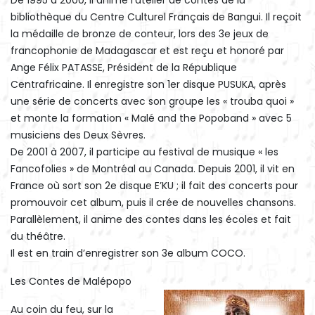
De 1995 à 2000, il anime l’atelier de contes de la
bibliothèque du Centre Culturel Français de Bangui. Il reçoit
la médaille de bronze de conteur, lors des 3e jeux de
francophonie de Madagascar et est reçu et honoré par
Ange Félix PATASSE, Président de la République
Centrafricaine. Il enregistre son 1er disque PUSUKA, après
une série de concerts avec son groupe les « trouba quoi »
et monte la formation « Malé and the Popoband » avec 5
musiciens des Deux Sèvres.
De 2001 à 2007, il participe au festival de musique « les
Fancofolies » de Montréal au Canada. Depuis 2001, il vit en
France où sort son 2e disque E’KU ; il fait des concerts pour
promouvoir cet album, puis il crée de nouvelles chansons.
Parallèlement, il anime des contes dans les écoles et fait
du théâtre.
Il est en train d’enregistrer son 3e album COCO.
Les Contes de Malépopo
Au coin du feu, sur la