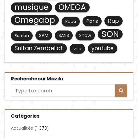
musique
OMEGA
Omegabp
Rap
Paris
Papa
SON
SAM
SANS
Show
Rumba
Sultan Zembellat
youtube
ville
Recherche sur Maziki
Catégories
Actualités
(1 373)