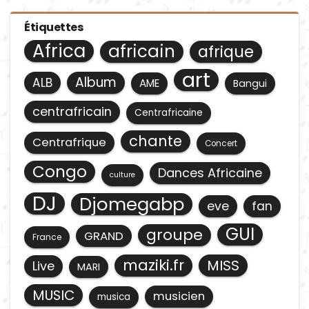
Étiquettes
Africa
africain
afrique
art
Album
ALB
AME
Bangui
centrafricain
Centrafricaine
chante
Centrafrique
Concert
Congo
Dances Africaine
culture
DJ
Djomegabp
eve
fan
GUI
groupe
GRAND
France
maziki.fr
MISS
Live
MARI
MUSIC
musicien
musica