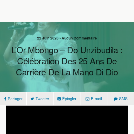
22 Juin 2026 • Aucun Commentaire
L’Or Mbongo – Do Unzibudila :
Célébration Des 25 Ans De
Carrière De La Mano Di Dio
Partager
Tweeter
Épingler
E-mail
SMS