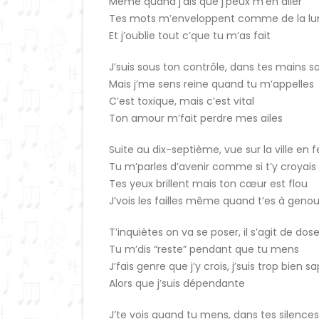
Même quand j’dis que j’peux m’en aller
Tes mots m’enveloppent comme de la lu
Et j’oublie tout c’que tu m’as fait
J’suis sous ton contrôle, dans tes mains s
Mais j’me sens reine quand tu m’appelles
C’est toxique, mais c’est vital
Ton amour m’fait perdre mes ailes
Suite au dix-septième, vue sur la ville en 
Tu m’parles d’avenir comme si t’y croyais
Tes yeux brillent mais ton cœur est flou
J’vois les failles même quand t’es à geno
T’inquiètes on va se poser, il s’agit de dose
Tu m’dis “reste” pendant que tu mens
J’fais genre que j’y crois, j’suis trop bien s
Alors que j’suis dépendante
J’te vois quand tu mens, dans tes silences