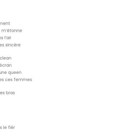
onnent
ça m’étonne
 l’air
’es sincère
 clean
’écran
e une queen
utes ces femmes
es bras
 le fièr