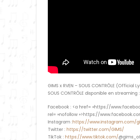
GIMS x RVEN – SOUS CONTRÔLE (Official Ly
SOUS CONTRÔLE disponible en streaming 
Facebook : <a
href= »https://www.faceboo
rel= »nofollow »>https://www.facebook.c
Instagram :
https://www.instagram.com/g
Twitter :
https://twitter.com/GIMS/
TikTok :
https://www.tiktok.com/
@gims_of