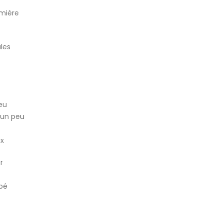
mière
ales
feu
 un peu
ux
r
apé