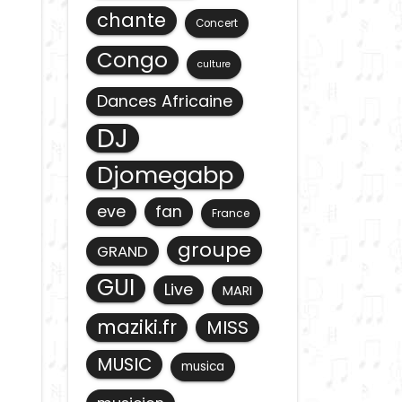
chante
Concert
Congo
culture
Dances Africaine
DJ
Djomegabp
eve
fan
France
groupe
GRAND
GUI
Live
MARI
maziki.fr
MISS
MUSIC
musica