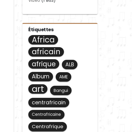
Video
(1 863)
Étiquettes
Africa
africain
afrique
ALB
Album
AME
art
Bangui
centrafricain
Centrafricaine
Centrafrique