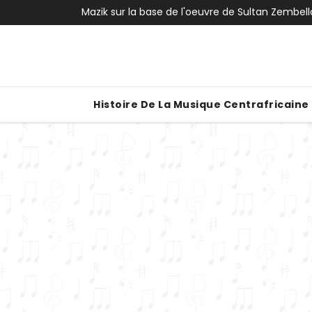
Skip
Mazik sur la base de l'oeuvre de Sultan Zembella
to
content
Histoire De La Musique Centrafricaine