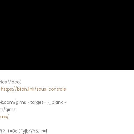
rics Video)
:
https://bfan.link/sous-controle
k.com/gims » target= »_blank »
om/gims
ims/
f?_t=8diEFyjbrYY&_r=1