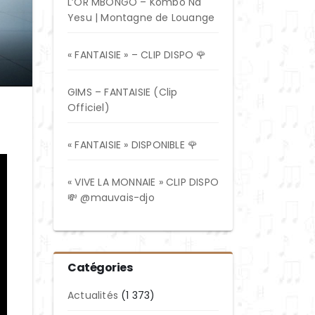
L’OR MBONGO – Kombo Na
Yesu | Montagne de Louange
« FANTAISIE » – CLIP DISPO 🌹
GIMS – FANTAISIE (Clip
Officiel)
« FANTAISIE » DISPONIBLE 🌹
« VIVE LA MONNAIE » CLIP DISPO
💸 @mauvais-djo
Catégories
Actualités
(1 373)