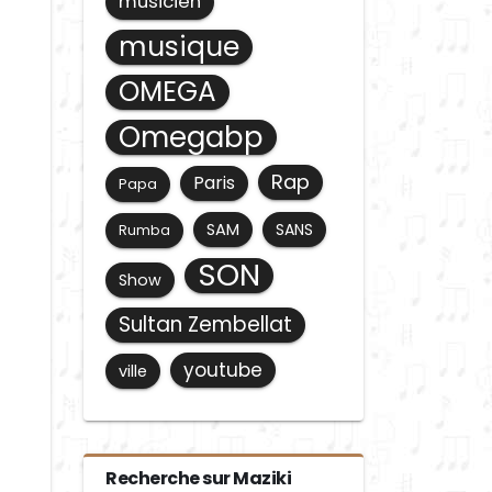
musicien
musique
OMEGA
Omegabp
Rap
Paris
Papa
SAM
SANS
Rumba
SON
Show
Sultan Zembellat
youtube
ville
Recherche sur Maziki