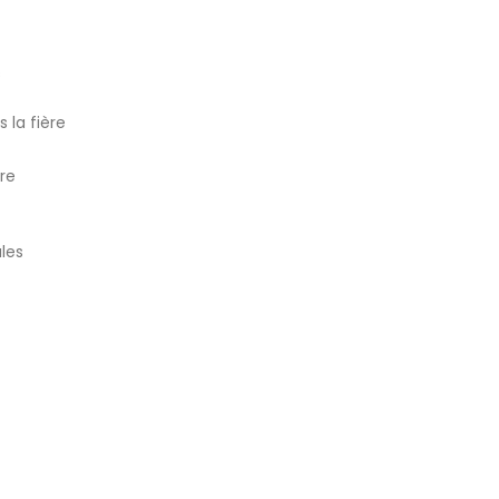
s
 la fière
re
ales