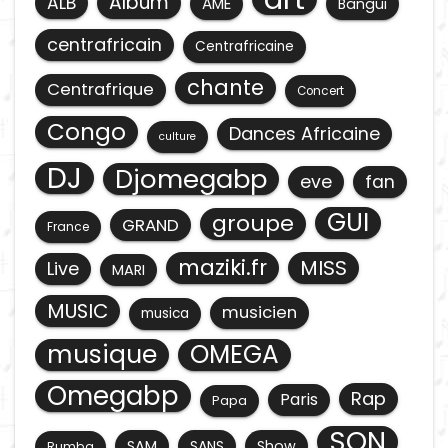
Album
ALB
AME
Bangui
centrafricain
Centrafricaine
chante
Centrafrique
Concert
Congo
Dances Africaine
culture
DJ
Djomegabp
eve
fan
GUI
groupe
GRAND
France
maziki.fr
MISS
Live
MARI
MUSIC
musicien
musica
musique
OMEGA
Omegabp
Rap
Paris
Papa
SON
SAM
SANS
Show
Rumba