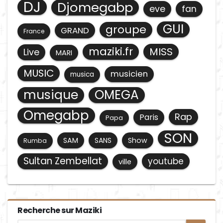
DJ
Djomegabp
eve
fan
GUI
groupe
GRAND
France
maziki.fr
MISS
Live
MARI
MUSIC
musicien
musica
musique
OMEGA
Omegabp
Rap
Paris
Papa
SON
SAM
SANS
Show
Rumba
Sultan Zembellat
youtube
ville
Recherche sur Maziki