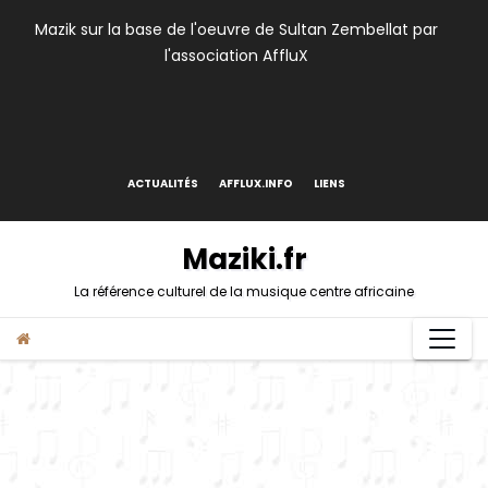
Skip
Mazik sur la base de l'oeuvre de Sultan Zembellat par
to
l'association AffluX
content
ACTUALITÉS
AFFLUX.INFO
LIENS
Maziki.fr
La référence culturel de la musique centre africaine