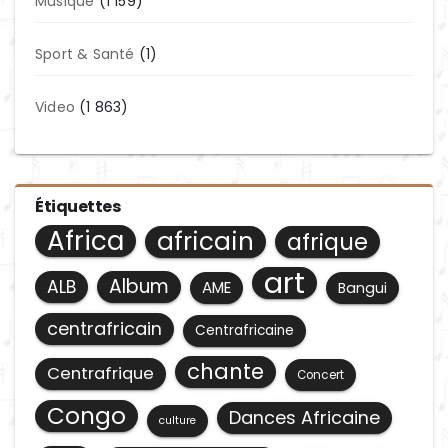
Musique
(1 159)
Sport & Santé
(1)
Video
(1 863)
Étiquettes
Africa
africain
afrique
art
Album
ALB
AME
Bangui
centrafricain
Centrafricaine
chante
Centrafrique
Concert
Congo
Dances Africaine
culture