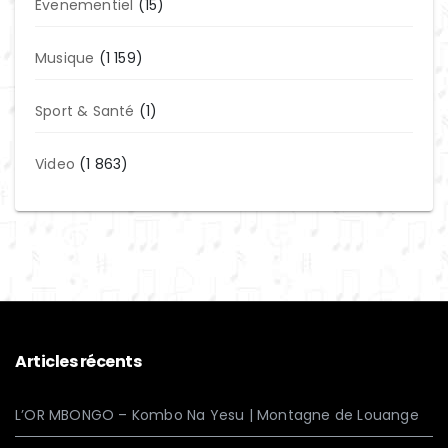
Evenementiel
(15)
Musique
(1 159)
Sport & Santé
(1)
Video
(1 863)
Articles récents
L’OR MBONGO – Kombo Na Yesu | Montagne de Louange